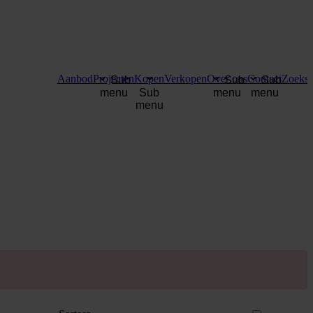
Aanbod
Projecten
Kopen
Verkopen
Over ons
Contact
Zoekse
Sub
Sub
Sub
menu
Sub
menu
menu
menu