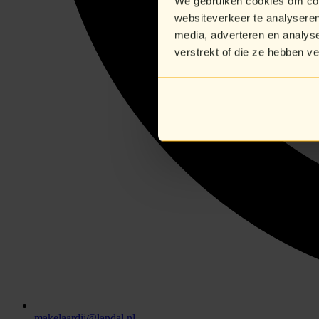
We gebruiken cookies om cont
websiteverkeer te analyseren
media, adverteren en analys
verstrekt of die ze hebben v
makelaardij@landal.nl