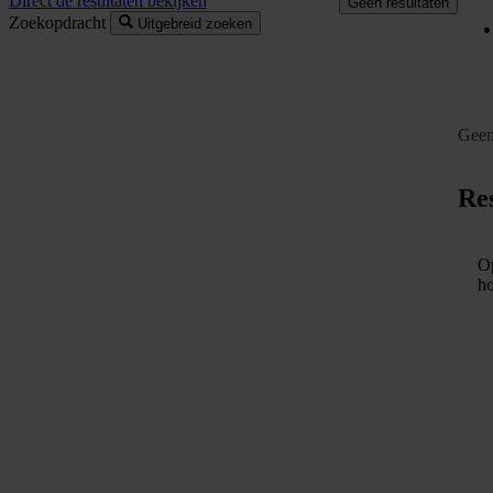
Direct de resultaten bekijken
Geen resultaten
Zoekopdracht
Uitgebreid zoeken
Geen
Res
Op
ho