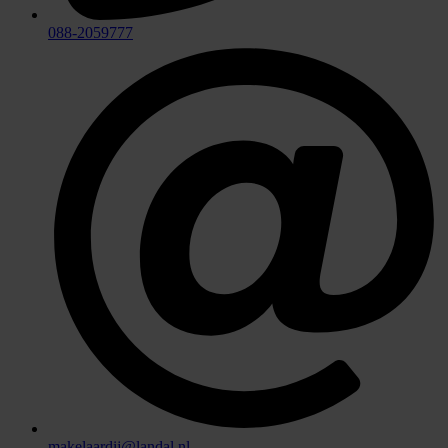
088-2059777
makelaardij@landal.nl