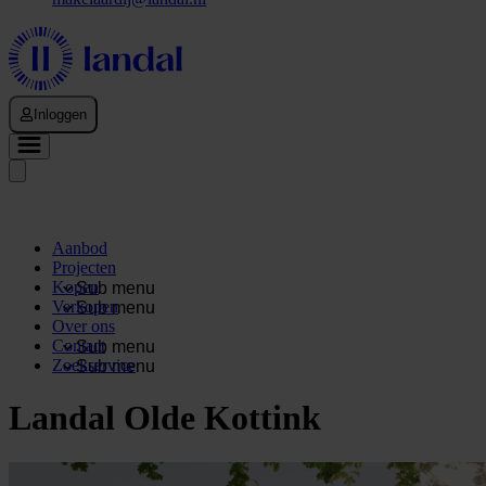
Inloggen
Aanbod
Projecten
Kopen
Sub menu
Verkopen
Sub menu
Over ons
Contact
Sub menu
Zoekservice
Sub menu
Landal Olde Kottink