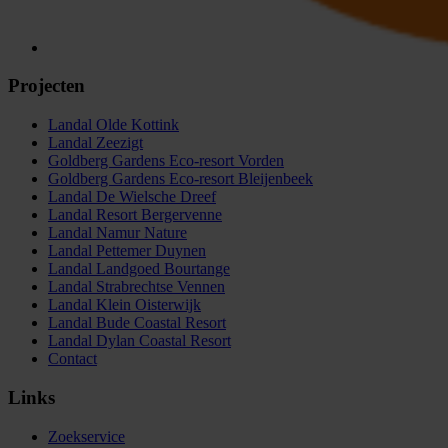
Projecten
Landal Olde Kottink
Landal Zeezigt
Goldberg Gardens Eco-resort Vorden
Goldberg Gardens Eco-resort Bleijenbeek
Landal De Wielsche Dreef
Landal Resort Bergervenne
Landal Namur Nature
Landal Pettemer Duynen
Landal Landgoed Bourtange
Landal Strabrechtse Vennen
Landal Klein Oisterwijk
Landal Bude Coastal Resort
Landal Dylan Coastal Resort
Contact
Links
Zoekservice