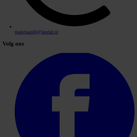
makelaardij@landal.nl
Volg ons