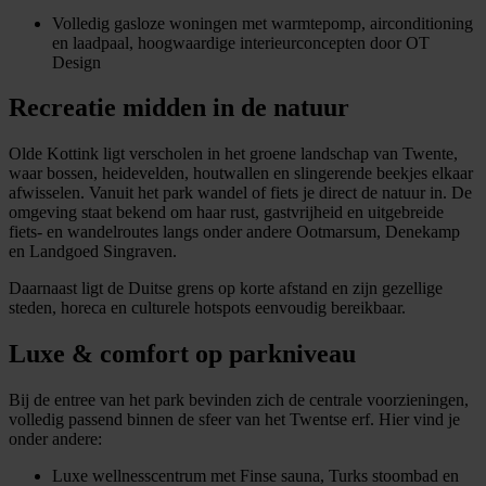
Volledig gasloze woningen met warmtepomp, airconditioning
en laadpaal, hoogwaardige interieurconcepten door OT
Design
Recreatie midden in de natuur
Olde Kottink ligt verscholen in het groene landschap van Twente,
waar bossen, heidevelden, houtwallen en slingerende beekjes elkaar
afwisselen. Vanuit het park wandel of fiets je direct de natuur in. De
omgeving staat bekend om haar rust, gastvrijheid en uitgebreide
fiets- en wandelroutes langs onder andere Ootmarsum, Denekamp
en Landgoed Singraven.
Daarnaast ligt de Duitse grens op korte afstand en zijn gezellige
steden, horeca en culturele hotspots eenvoudig bereikbaar.
Luxe & comfort op parkniveau
Bij de entree van het park bevinden zich de centrale voorzieningen,
volledig passend binnen de sfeer van het Twentse erf. Hier vind je
onder andere:
Luxe wellnesscentrum met Finse sauna, Turks stoombad en