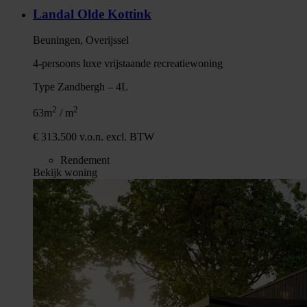
Landal Olde Kottink
Beuningen, Overijssel
4-persoons luxe vrijstaande recreatiewoning
Type Zandbergh – 4L
2
2
63m
/ m
€ 313.500 v.o.n. excl. BTW
Rendement
Bekijk woning