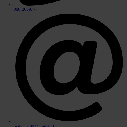
088-2059777
makelaardij@landal.nl