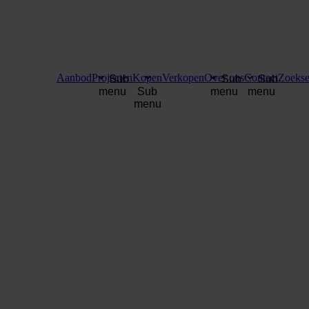
Aanbod
Projecten
Kopen
Verkopen
Over ons
Contact
Zoekse
Sub
Sub
Sub
menu
Sub
menu
menu
menu