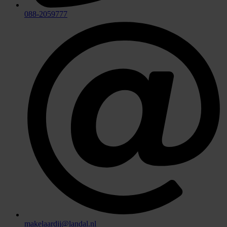
088-2059777
makelaardij@landal.nl