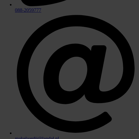
088-2059777
makelaardij@landal.nl