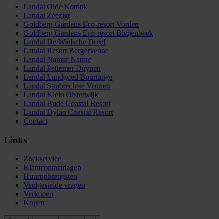
Landal Olde Kottink
Landal Zeezigt
Goldberg Gardens Eco-resort Vorden
Goldberg Gardens Eco-resort Bleijenbeek
Landal De Wielsche Dreef
Landal Resort Bergervenne
Landal Namur Nature
Landal Pettemer Duynen
Landal Landgoed Bourtange
Landal Strabrechtse Vennen
Landal Klein Oisterwijk
Landal Bude Coastal Resort
Landal Dylan Coastal Resort
Contact
Links
Zoekservice
Klantcontactdagen
Huuropbrengsten
Veelgestelde vragen
Verkopen
Kopen