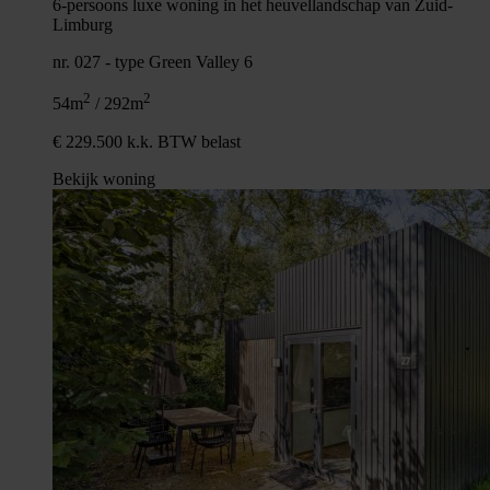
6-persoons luxe woning in het heuvellandschap van Zuid-
Limburg
nr. 027 - type Green Valley 6
2
2
54m
/ 292m
€ 229.500 k.k. BTW belast
Bekijk woning