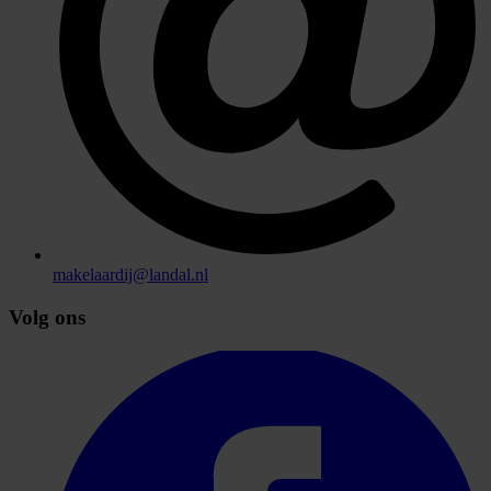
makelaardij@landal.nl
Volg ons