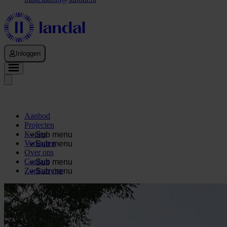
Inloggen
Aanbod
Projecten
Kopen
Sub menu
Verkopen
Sub menu
Over ons
Contact
Sub menu
Zoekservice
Sub menu