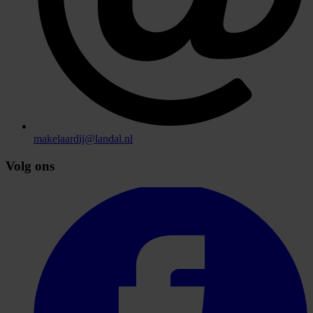
makelaardij@landal.nl
Volg ons