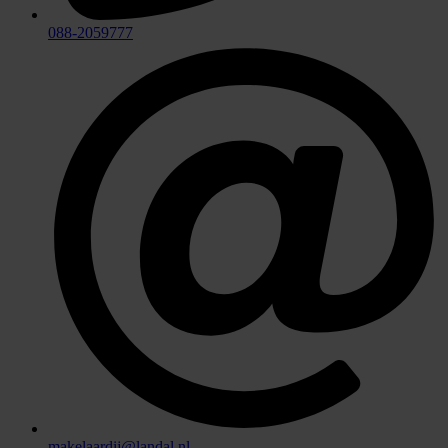
088-2059777
makelaardij@landal.nl