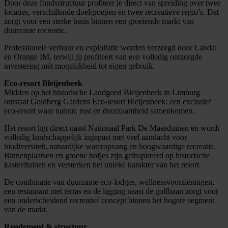
Door deze fondsstructuur profiteer je direct van spreiding over twee
locaties,
verschillende
doelgroepen en twee recreatieve regio’s. Dat
zorgt voor een sterke basis binnen een groeiende markt van
duurzame recreatie.
Professionele verhuur en exploitatie worden verzorgd door Landal
en Orange IM, terwijl jij profiteert van een volledig ontzorgde
investering mét mogelijkheid tot eigen gebruik.
Eco-resort Bleijenbeek
Midden op het historische Landgoed Bleijenbeek in Limburg
ontstaat Goldberg Gardens Eco-resort Bleijenbeek: een exclusief
eco-resort waar natuur, rust en duurzaamheid samenkomen.
Het resort ligt direct naast Nationaal Park De Maasduinen en wordt
volledig landschappelijk ingepast met veel aandacht voor
biodiversiteit, natuurlijke wateropvang en hoogwaardige recreatie.
Binnenplaatsen en groene hofjes zijn geïnspireerd op historische
kasteeltuinen en versterken het unieke karakter van het resort.
De combinatie van duurzame eco-lodges, wellnessvoorzieningen,
een restaurant met terras en de ligging naast de golfbaan zorgt voor
een onderscheidend recreatief concept binnen het hogere segment
van de markt.
Rendement & structuur