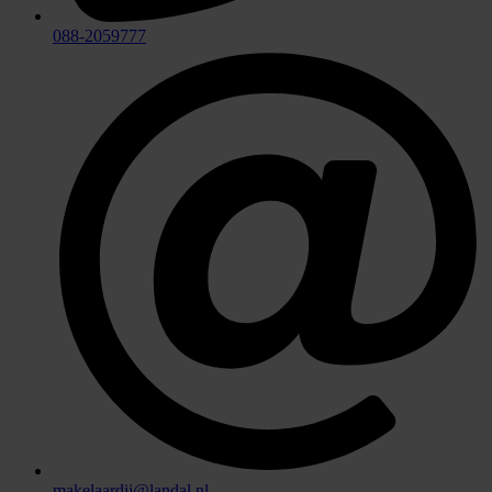
088-2059777
makelaardij@landal.nl