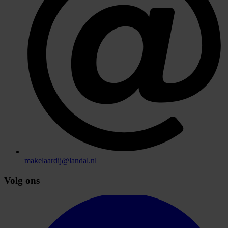
makelaardij@landal.nl
Volg ons