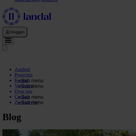
Inloggen
Aanbod
Projecten
Kopen
Sub menu
Verkopen
Sub menu
Over ons
Contact
Sub menu
Zoekservice
Sub menu
Blog