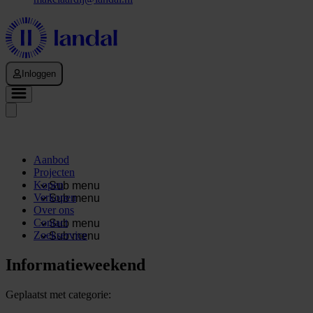
Inloggen
Aanbod
Projecten
Kopen
Sub menu
Verkopen
Sub menu
Over ons
Contact
Sub menu
Zoekservice
Sub menu
Informatieweekend
Geplaatst met categorie: