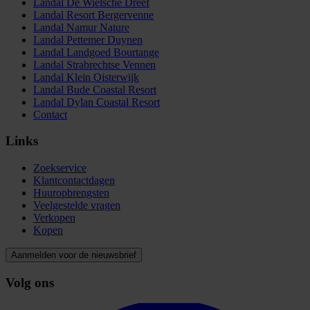
Landal De Wielsche Dreef
Landal Resort Bergervenne
Landal Namur Nature
Landal Pettemer Duynen
Landal Landgoed Bourtange
Landal Strabrechtse Vennen
Landal Klein Oisterwijk
Landal Bude Coastal Resort
Landal Dylan Coastal Resort
Contact
Links
Zoekservice
Klantcontactdagen
Huuropbrengsten
Veelgestelde vragen
Verkopen
Kopen
Aanmelden voor de nieuwsbrief
Volg ons