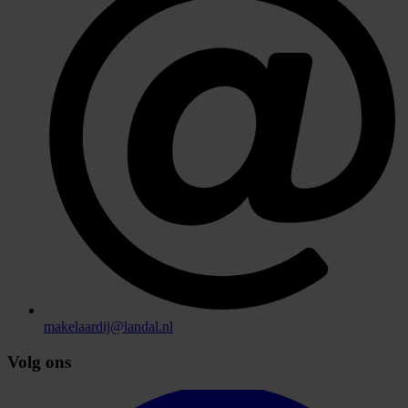
makelaardij@landal.nl
Volg ons