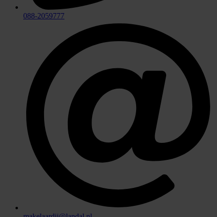
088-2059777
makelaardij@landal.nl