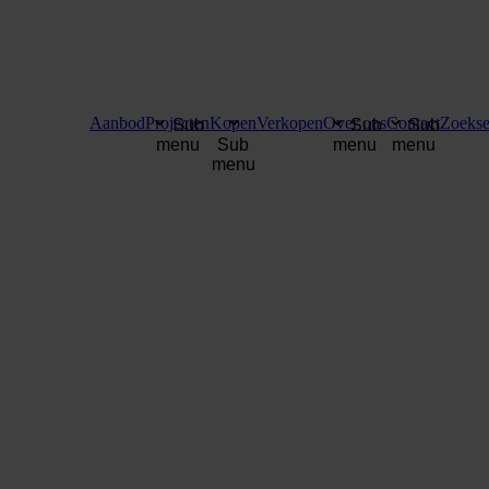
Aanbod
Projecten
Kopen
Verkopen
Over ons
Contact
Zoekse
Sub
Sub
Sub
menu
Sub
menu
menu
menu