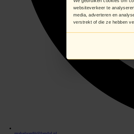
We gebruiken cookies om cont
websiteverkeer te analyseren
media, adverteren en analys
verstrekt of die ze hebben v
makelaardij@landal.nl