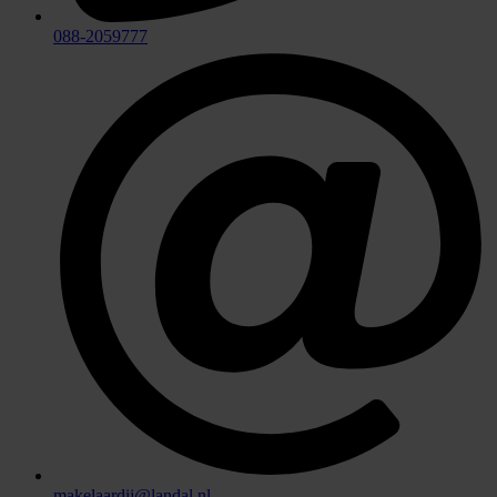
088-2059777
makelaardij@landal.nl