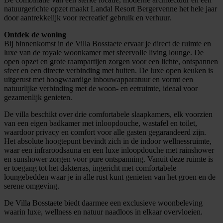
natuurgerichte opzet maakt Landal Resort Bergervenne het hele jaar
door aantrekkelijk voor recreatief gebruik en verhuur.
Ontdek de woning
Bij binnenkomst in de Villa Bosstaete ervaar je direct de ruimte en
luxe van de royale woonkamer met sfeervolle living lounge. De
open opzet en grote raampartijen zorgen voor een lichte, ontspannen
sfeer en een directe verbinding met buiten. De luxe open keuken is
uitgerust met hoogwaardige inbouwapparatuur en vormt een
natuurlijke verbinding met de woon- en eetruimte, ideaal voor
gezamenlijk genieten.
De villa beschikt over drie comfortabele slaapkamers, elk voorzien
van een eigen badkamer met inloopdouche, wastafel en toilet,
waardoor privacy en comfort voor alle gasten gegarandeerd zijn.
Het absolute hoogtepunt bevindt zich in de indoor wellnessruimte,
waar een infraroodsauna en een luxe inloopdouche met rainshower
en sunshower zorgen voor pure ontspanning. Vanuit deze ruimte is
er toegang tot het dakterras, ingericht met comfortabele
loungebedden waar je in alle rust kunt genieten van het groen en de
serene omgeving.
De Villa Bosstaete biedt daarmee een exclusieve woonbeleving
waarin luxe, wellness en natuur naadloos in elkaar overvloeien.