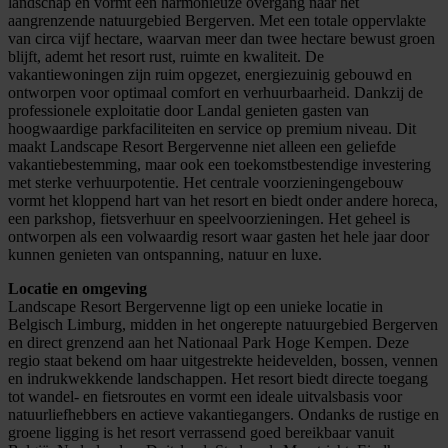
landschap en vormt een harmonieuze overgang naar het
aangrenzende natuurgebied Bergerven. Met een totale oppervlakte
van circa vijf hectare, waarvan meer dan twee hectare bewust groen
blijft, ademt het resort rust, ruimte en kwaliteit. De
vakantiewoningen zijn ruim opgezet, energiezuinig gebouwd en
ontworpen voor optimaal comfort en verhuurbaarheid. Dankzij de
professionele exploitatie door Landal genieten gasten van
hoogwaardige parkfaciliteiten en service op premium niveau. Dit
maakt Landscape Resort Bergervenne niet alleen een geliefde
vakantiebestemming, maar ook een toekomstbestendige investering
met sterke verhuurpotentie. Het centrale voorzieningengebouw
vormt het kloppend hart van het resort en biedt onder andere horeca,
een parkshop, fietsverhuur en speelvoorzieningen. Het geheel is
ontworpen als een volwaardig resort waar gasten het hele jaar door
kunnen genieten van ontspanning, natuur en luxe.
Locatie en omgeving
Landscape Resort Bergervenne ligt op een unieke locatie in
Belgisch Limburg, midden in het ongerepte natuurgebied Bergerven
en direct grenzend aan het Nationaal Park Hoge Kempen. Deze
regio staat bekend om haar uitgestrekte heidevelden, bossen, vennen
en indrukwekkende landschappen. Het resort biedt directe toegang
tot wandel- en fietsroutes en vormt een ideale uitvalsbasis voor
natuurliefhebbers en actieve vakantiegangers. Ondanks de rustige en
groene ligging is het resort verrassend goed bereikbaar vanuit