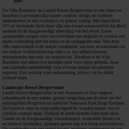
jaar!
De Villa Bosstaete op Landal Resort Bergervenne is een ruime en
luxueuze 6-persoonsvilla waarin comfort, design en wellness
samenkomen in een exclusieve en groene setting. Met maar liefst
155 m² leefruimte biedt deze villa een royaal wooncomfort dat direct
aansluit bij de hoogwaardige uitstraling van het resort. Grote
raampartijen zorgen voor een overvloed aan daglicht en creëren een
sterke verbinding met het terras en de omliggende tuin. Wat deze
villa onderscheidt is de unieke combinatie van luxe woonruimtes en
een indoor wellnessbeleving (met o.a. een infraroodsauna,
inloopdouche met rain- en sunshower). Hierdoor is de Villa
Bosstaete niet alleen een heerlijke plek voor eigen gebruik, maar
ook bijzonder aantrekkelijk voor verhuur binnen het premium
segment. Een woning waar ontspanning, privacy en kwaliteit
centraal staan.
Landscape Resort Bergervenne
Landal Resort Bergervenne is een duurzaam en luxe opgezet
vakantiepark in een unieke, groene omgeving aan de rand van het
natuurgebied Bergerven en nabij het Nationaal Park Hoge Kempen.
Het resort is ruim en zorgvuldig ingericht, waarbij natuur, rust en
comfort centraal staan. Dankzij de professionele exploitatie door
Landal en de hoogwaardige voorzieningen, waaronder horeca en
recreatieve faciliteiten, genieten gasten van een hoog serviceniveau.
De combinatie van een sterke locatie, moderne architectuur en een