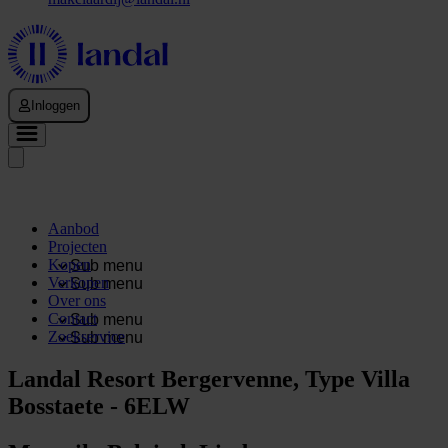
Inloggen
Aanbod
Projecten
Kopen
Sub menu
Verkopen
Sub menu
Over ons
Contact
Sub menu
Zoekservice
Sub menu
Landal Resort Bergervenne, Type Villa
Bosstaete - 6ELW