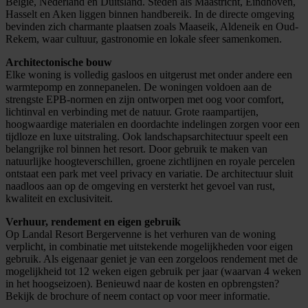
België, Nederland en Duitsland. Steden als Maastricht, Eindhoven,
Hasselt en Aken liggen binnen handbereik. In de directe omgeving
bevinden zich charmante plaatsen zoals Maaseik, Aldeneik en Oud-
Rekem, waar cultuur, gastronomie en lokale sfeer samenkomen.
Architectonische bouw
Elke woning is volledig gasloos en uitgerust met onder andere een
warmtepomp en zonnepanelen. De woningen voldoen aan de
strengste EPB-normen en zijn ontworpen met oog voor comfort,
lichtinval en verbinding met de natuur. Grote raampartijen,
hoogwaardige materialen en doordachte indelingen zorgen voor een
tijdloze en luxe uitstraling. Ook landschapsarchitectuur speelt een
belangrijke rol binnen het resort. Door gebruik te maken van
natuurlijke hoogteverschillen, groene zichtlijnen en royale percelen
ontstaat een park met veel privacy en variatie. De architectuur sluit
naadloos aan op de omgeving en versterkt het gevoel van rust,
kwaliteit en exclusiviteit.
Verhuur, rendement en eigen gebruik
Op Landal Resort Bergervenne is het verhuren van de woning
verplicht, in combinatie met uitstekende mogelijkheden voor eigen
gebruik. Als eigenaar geniet je van een zorgeloos rendement met de
mogelijkheid tot 12 weken eigen gebruik per jaar (waarvan 4 weken
in het hoogseizoen). Benieuwd naar de kosten en opbrengsten?
Bekijk de brochure of neem contact op voor meer informatie.