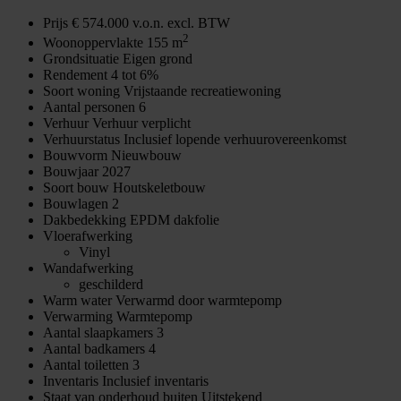
Prijs
€ 574.000 v.o.n. excl. BTW
2
Woonoppervlakte
155 m
Grondsituatie
Eigen grond
Rendement
4 tot 6%
Soort woning
Vrijstaande recreatiewoning
Aantal personen
6
Verhuur
Verhuur verplicht
Verhuurstatus
Inclusief lopende verhuurovereenkomst
Bouwvorm
Nieuwbouw
Bouwjaar
2027
Soort bouw
Houtskeletbouw
Bouwlagen
2
Dakbedekking
EPDM dakfolie
Vloerafwerking
Vinyl
Wandafwerking
geschilderd
Warm water
Verwarmd door warmtepomp
Verwarming
Warmtepomp
Aantal slaapkamers
3
Aantal badkamers
4
Aantal toiletten
3
Inventaris
Inclusief inventaris
Staat van onderhoud buiten
Uitstekend