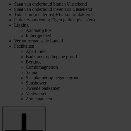
Staat van onderhoud binnen
Uitstekend
Staat van onderhoud inventaris
Uitstekend
Tuin
Tuin (met terras) + balkon of dakterras
Parkeervoorziening
Eigen parkeerplaats(en)
Ligging
Aan/nabij bos
In berggebied
Verhuurorganisatie
Landal
Faciliteiten
Apart toilet
Badkamer op begane grond
Berging
Combimagnetron
Sauna
Slaapkamer op begane grond
Sunshower
Tweede badkamer
Vaatwasser
Zonnepanelen