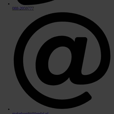
088-2059777
makelaardij@landal.nl