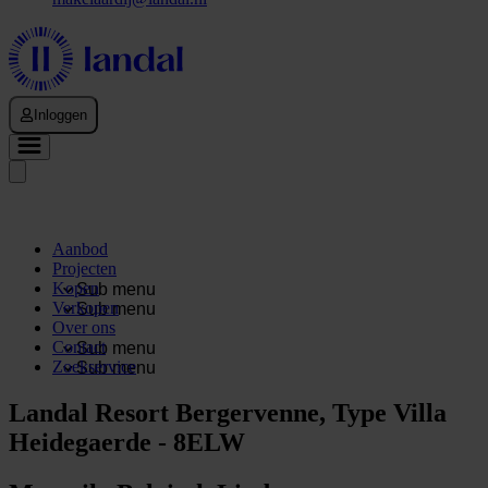
Inloggen
Aanbod
Projecten
Kopen
Sub menu
Verkopen
Sub menu
Over ons
Contact
Sub menu
Zoekservice
Sub menu
Landal Resort Bergervenne, Type Villa
Heidegaerde - 8ELW