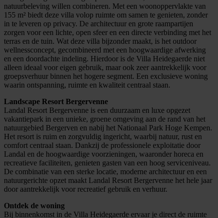
natuurbeleving willen combineren. Met een woonoppervlakte van
155 m² biedt deze villa volop ruimte om samen te genieten, zonder
in te leveren op privacy. De architectuur en grote raampartijen
zorgen voor een lichte, open sfeer en een directe verbinding met het
terras en de tuin. Wat deze villa bijzonder maakt, is het outdoor
wellnessconcept, gecombineerd met een hoogwaardige afwerking
en een doordachte indeling. Hierdoor is de Villa Heidegaerde niet
alleen ideaal voor eigen gebruik, maar ook zeer aantrekkelijk voor
groepsverhuur binnen het hogere segment. Een exclusieve woning
waarin ontspanning, ruimte en kwaliteit centraal staan.
Landscape Resort Bergervenne
Landal Resort Bergervenne is een duurzaam en luxe opgezet
vakantiepark in een unieke, groene omgeving aan de rand van het
natuurgebied Bergerven en nabij het Nationaal Park Hoge Kempen.
Het resort is ruim en zorgvuldig ingericht, waarbij natuur, rust en
comfort centraal staan. Dankzij de professionele exploitatie door
Landal en de hoogwaardige voorzieningen, waaronder horeca en
recreatieve faciliteiten, genieten gasten van een hoog serviceniveau.
De combinatie van een sterke locatie, moderne architectuur en een
natuurgerichte opzet maakt Landal Resort Bergervenne het hele jaar
door aantrekkelijk voor recreatief gebruik en verhuur.
Ontdek de woning
Bij binnenkomst in de Villa Heidegaerde ervaar je direct de ruimte