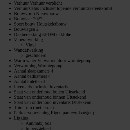
Verhuur
Verhuur verplicht
Verhuurstatus
Inclusief lopende verhuurovereenkomst
Bouwvorm
Nieuwbouw
Bouwjaar
2027
Soort bouw
Houtskeletbouw
Bouwlagen
2
Dakbedekking
EPDM dakfolie
Vloerafwerking
Vinyl
Wandafwerking
geschilderd
Warm water
Verwarmd door warmtepomp
Verwarming
Warmtepomp
Aantal slaapkamers
4
Aantal badkamers
4
Aantal toiletten
3
Inventaris
Inclusief inventaris
Staat van onderhoud buiten
Uitstekend
Staat van onderhoud binnen
Uitstekend
Staat van onderhoud inventaris
Uitstekend
Tuin
Tuin (met terras)
Parkeervoorziening
Eigen parkeerplaats(en)
Ligging
Aan/nabij bos
In berggebied