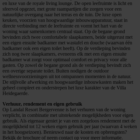
en luxe van de royale living lounge. De open leefruimte is licht en
sfeervol opgezet, met grote raampartijen die zorgen voor een
natuurlijke overgang naar het terras en de tuin. De luxe open
keuken, voorzien van hoogwaardige inbouwapparatuur, staat in
directe verbinding met de leefruimte en vormt het hart van de
woning waar samenkomen centraal staat. Op de begane grond
bevinden zich twee comfortabele slaapkamers, beide uitgerust met
een eigen ensuite badkamer met wastafel en douche (waarvan één
badkamer ook een eigen toilet heeft). Op de verdieping bevinden
zich nog twee slaapkamers, eveneens elk met een eigen ensuite
badkamer wat zorgt voor optimaal comfort en privacy voor alle
gasten. Op zowel de begane grond als de verdieping bevindt zich
een overige separate toilet. Buiten nodigen de outdoor
wellnessvoorzieningen uit tot ontspannen momenten in de natuur.
De stijlvolle afwerking en hoogwaardige inbouwkasten maken het
geheel compleet en onderstrepen het luxe karakter van de Villa
Heidegaerde.
Verhuur, rendement en eigen gebruik
Op Landal Resort Bergervenne is het verhuren van de woning
verplicht, in combinatie met uitstekende mogelijkheden voor eigen
gebruik. Als eigenaar geniet je van een zorgeloos rendement met de
mogelijkheid tot 12 weken eigen gebruik per jaar (waarvan 4 weken
in het hoogseizoen). Benieuwd naar de kosten en opbrengsten?
Bekijk de brochure of neem contact op voor meer informatie.