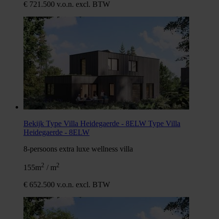
€ 721.500 v.o.n. excl. BTW
Bekijk Type Villa Heidegaerde - 8ELW
Type Villa
Heidegaerde - 8ELW
8-persoons extra luxe wellness villa
2
2
155m
/ m
€ 652.500 v.o.n. excl. BTW