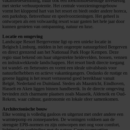
vakantiebestemming, maar ook een toekomstbestendige investering
met sterke verhuurpotentie. Het centrale voorzieningengebouw
vormt het kloppend hart van het resort en biedt onder andere horeca,
een parkshop, fietsverhuur en speelvoorzieningen. Het geheel is
ontworpen als een volwaardig resort waar gasten het hele jaar door
kunnen genieten van ontspanning, natuur en luxe.
Locatie en omgeving
Landscape Resort Bergervenne ligt op een unieke locatie in
Belgisch Limburg, midden in het ongerepte natuurgebied Bergerven
en direct grenzend aan het Nationaal Park Hoge Kempen. Deze
regio staat bekend om haar uitgestrekte heidevelden, bossen, vennen
en indrukwekkende landschappen. Het resort biedt directe toegang
tot wandel- en fietsroutes en vormt een ideale uitvalsbasis voor
natuurliefhebbers en actieve vakantiegangers. Ondanks de rustige en
groene ligging is het resort verrassend goed bereikbaar vanuit
België, Nederland en Duitsland. Steden als Maastricht, Eindhoven,
Hasselt en Aken liggen binnen handbereik. In de directe omgeving
bevinden zich charmante plaatsen zoals Maaseik, Aldeneik en Oud-
Rekem, waar cultuur, gastronomie en lokale sfeer samenkomen.
Architectonische bouw
Elke woning is volledig gasloos en uitgerust met onder andere een
warmtepomp en zonnepanelen. De woningen voldoen aan de
strengste EPB-normen en zijn ontworpen met oog voor comfort,
lichtinval en verbinding met de natuur. Grote raampartijen,