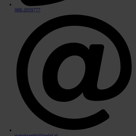
088-2059777
makelaardij@landal.nl