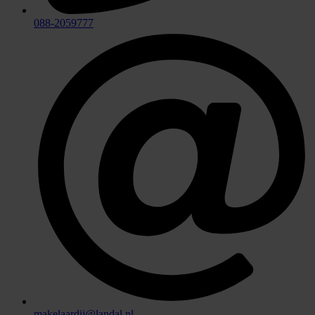
088-2059777
makelaardij@landal.nl