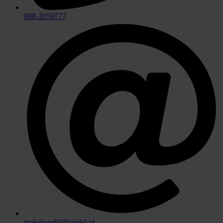
088-2059777
makelaardij@landal.nl