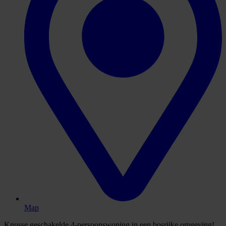
Map
Knusse geschakelde 4-persoonswoning in een bosrijke omgeving!