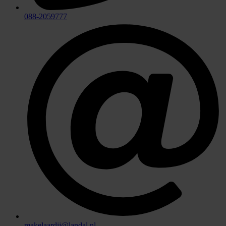
088-2059777
makelaardij@landal.nl