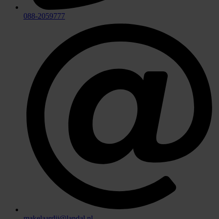
088-2059777
makelaardij@landal.nl