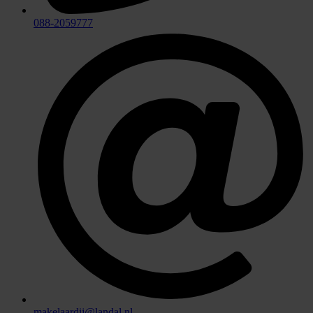
088-2059777
makelaardij@landal.nl