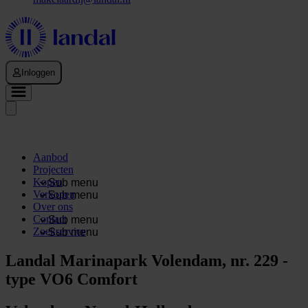
Inloggen
Aanbod
Projecten
Kopen
Sub menu
Verkopen
Sub menu
Over ons
Contact
Sub menu
Zoekservice
Sub menu
Landal Marinapark Volendam, nr. 229 -
type VO6 Comfort