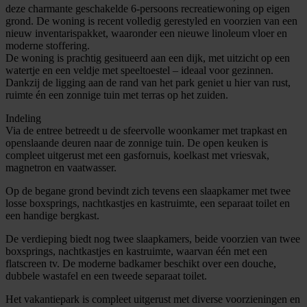
deze charmante geschakelde 6-persoons recreatiewoning op eigen
grond. De woning is recent volledig gerestyled en voorzien van een
nieuw inventarispakket, waaronder een nieuwe linoleum vloer en
moderne stoffering.
De woning is prachtig gesitueerd aan een dijk, met uitzicht op een
watertje en een veldje met speeltoestel – ideaal voor gezinnen.
Dankzij de ligging aan de rand van het park geniet u hier van rust,
ruimte én een zonnige tuin met terras op het zuiden.
Indeling
Via de entree betreedt u de sfeervolle woonkamer met trapkast en
openslaande deuren naar de zonnige tuin. De open keuken is
compleet uitgerust met een gasfornuis, koelkast met vriesvak,
magnetron en vaatwasser.
Op de begane grond bevindt zich tevens een slaapkamer met twee
losse boxsprings, nachtkastjes en kastruimte, een separaat toilet en
een handige bergkast.
De verdieping biedt nog twee slaapkamers, beide voorzien van twee
boxsprings, nachtkastjes en kastruimte, waarvan één met een
flatscreen tv. De moderne badkamer beschikt over een douche,
dubbele wastafel en een tweede separaat toilet.
Het vakantiepark is compleet uitgerust met diverse voorzieningen en