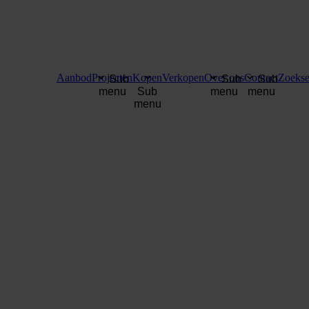
Aanbod
Projecten
Kopen
Verkopen
Over ons
Contact
Zoekse
Sub
Sub
Sub
menu
Sub
menu
menu
menu