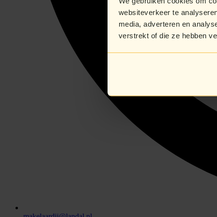
We gebruiken cookies om cont
websiteverkeer te analyseren
media, adverteren en analys
verstrekt of die ze hebben v
makelaardij@landal.nl