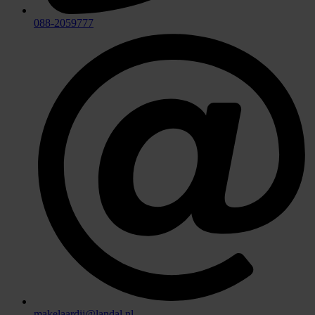
088-2059777
makelaardij@landal.nl