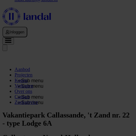
Inloggen
Aanbod
Projecten
Kopen
Sub menu
Verkopen
Sub menu
Over ons
Contact
Sub menu
Zoekservice
Sub menu
Vakantiepark Callassande, 't Zand nr. 22
- type Lodge 6A