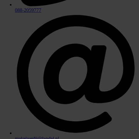
088-2059777
makelaardij@landal.nl