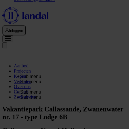
Inloggen
Aanbod
Projecten
Kopen
Sub menu
Verkopen
Sub menu
Over ons
Contact
Sub menu
Zoekservice
Sub menu
Vakantiepark Callassande, Zwanenwater
nr. 17 - type Lodge 6B