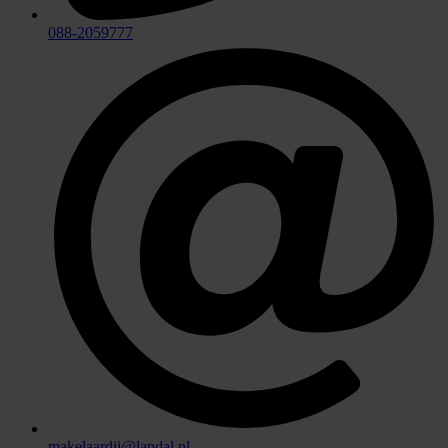
088-2059777
makelaardij@landal.nl