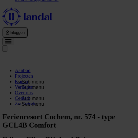
Inloggen
Aanbod
Projecten
Kopen
Sub menu
Verkopen
Sub menu
Over ons
Contact
Sub menu
Zoekservice
Sub menu
Ferienresort Cochem, nr. 574 - type
GCL4B Comfort