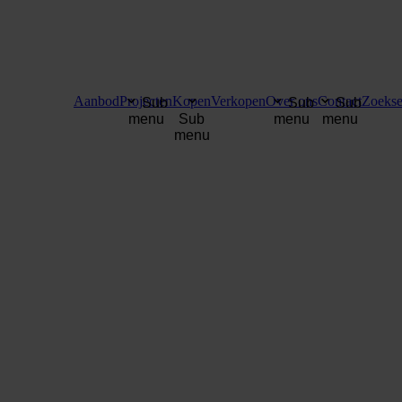
Aanbod
Projecten
Kopen
Verkopen
Over ons
Contact
Zoekse
Sub
Sub
Sub
menu
Sub
menu
menu
menu