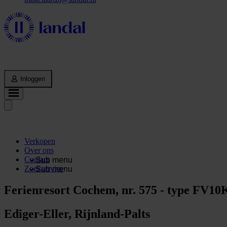
Inloggen
Verkopen
Over ons
Contact
Sub menu
Zoekservice
Sub menu
Ferienresort Cochem, nr. 575 - type FV1
Ediger-Eller, Rijnland-Palts