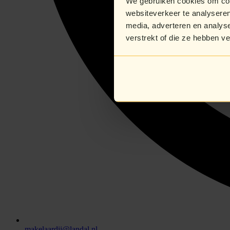
We gebruiken cookies om cont
websiteverkeer te analyseren
media, adverteren en analys
verstrekt of die ze hebben v
makelaardij@landal.nl