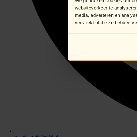
We gebruiken cookies om cont
websiteverkeer te analyseren
media, adverteren en analys
verstrekt of die ze hebben v
makelaardij@landal.nl