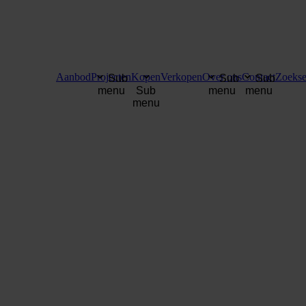
Aanbod
Projecten
Kopen
Verkopen
Over ons
Contact
Zoekse
Sub
Sub
Sub
menu
Sub
menu
menu
menu