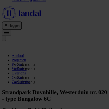
Inloggen
Aanbod
Projecten
Kopen
Sub menu
Verkopen
Sub menu
Over ons
Contact
Sub menu
Zoekservice
Sub menu
Strandpark Duynhille, Westerduin nr. 020
- type Bungalow 6C