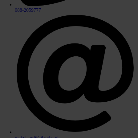
088-2059777
makelaardij@landal.nl