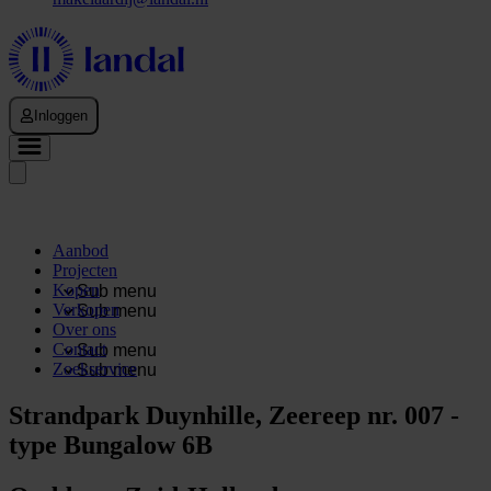
Inloggen
Aanbod
Projecten
Kopen
Sub menu
Verkopen
Sub menu
Over ons
Contact
Sub menu
Zoekservice
Sub menu
Strandpark Duynhille, Zeereep nr. 007 -
type Bungalow 6B