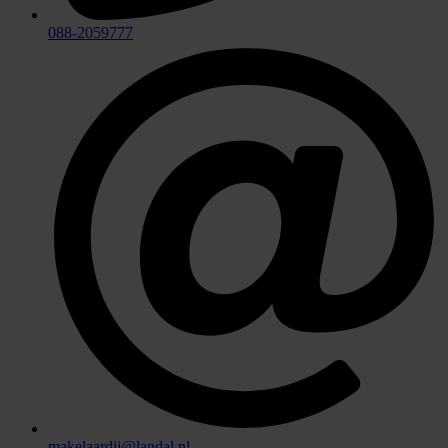
088-2059777
makelaardij@landal.nl