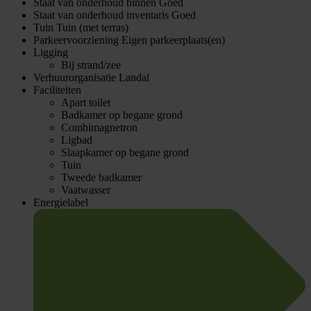
Staat van onderhoud binnen
Goed
Staat van onderhoud inventaris
Goed
Tuin
Tuin (met terras)
Parkeervoorziening
Eigen parkeerplaats(en)
Ligging
Bij strand/zee
Verhuurorganisatie
Landal
Faciliteiten
Apart toilet
Badkamer op begane grond
Combimagnetron
Ligbad
Slaapkamer op begane grond
Tuin
Tweede badkamer
Vaatwasser
Energielabel