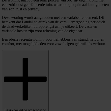
De woning staat op een ruim perceel van 367 m² eigen grond met
een zuid-oost georiënteerde tuin, waardoor je optimaal kunt genieten
van zon, rust en privacy.
Deze woning wordt aangeboden met een variabel rendement. Dit
betekent dat Landal na aftrek van de verhuurvergoeding periodiek
de daadwerkelijke huuropbrengst aan je uitkeert. De vaste en
variabele kosten zijn voor rekening van de eigenaar.
Een ideale recreatiewoning voor liefhebbers van strand, natuur en
comfort, met mogelijkheden voor zowel eigen gebruik als verhuur.
Bekijk volledige omschrijving