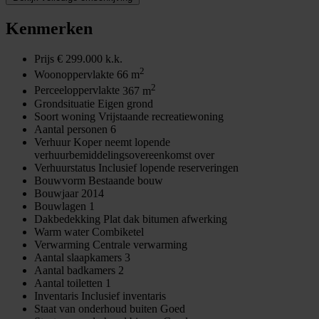
Kenmerken
Prijs
€ 299.000 k.k.
2
Woonoppervlakte
66 m
2
Perceeloppervlakte
367 m
Grondsituatie
Eigen grond
Soort woning
Vrijstaande recreatiewoning
Aantal personen
6
Verhuur
Koper neemt lopende
verhuurbemiddelingsovereenkomst over
Verhuurstatus
Inclusief lopende reserveringen
Bouwvorm
Bestaande bouw
Bouwjaar
2014
Bouwlagen
1
Dakbedekking
Plat dak bitumen afwerking
Warm water
Combiketel
Verwarming
Centrale verwarming
Aantal slaapkamers
3
Aantal badkamers
2
Aantal toiletten
1
Inventaris
Inclusief inventaris
Staat van onderhoud buiten
Goed