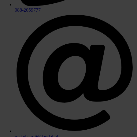
088-2059777
makelaardij@landal.nl