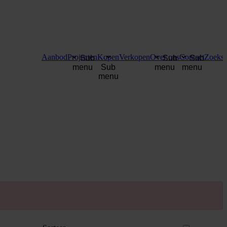
Aanbod
Projecten
Kopen
Verkopen
Over ons
Contact
Zoekse
Sub
Sub
Sub
menu
Sub
menu
menu
menu