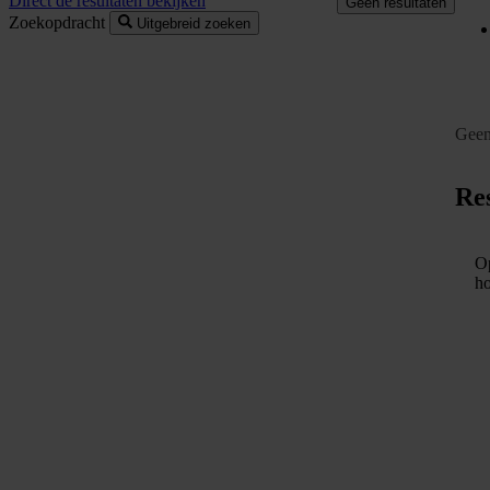
Direct de resultaten bekijken
Geen resultaten
Zoekopdracht
Uitgebreid zoeken
Geen
Res
Op
ho