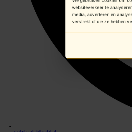
We gebruiken cookies om cont
websiteverkeer te analyseren
media, adverteren en analys
verstrekt of die ze hebben v
makelaardij@landal.nl