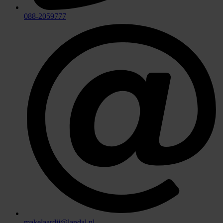
088-2059777
makelaardij@landal.nl