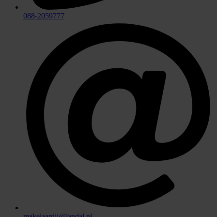
088-2059777
makelaardij@landal.nl