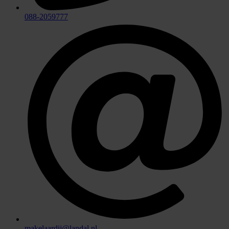
088-2059777
makelaardij@landal.nl