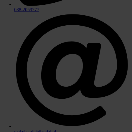
088-2059777
makelaardij@landal.nl