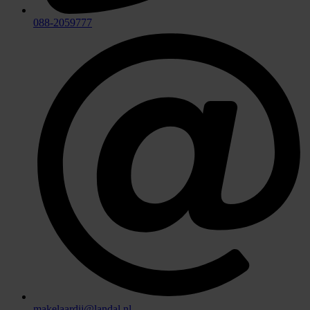
088-2059777
makelaardij@landal.nl