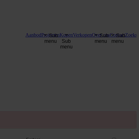
Aanbod
Projecten
Kopen
Verkopen
Over ons
Contact
Zoekse
Sub
Sub
Sub
menu
Sub
menu
menu
menu