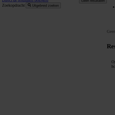
Direct de resultaten bekijken
Geen resultaten
Zoekopdracht
Uitgebreid zoeken
Geen
Res
Op
ho