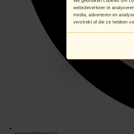
We gebruiken cookies om cont
websiteverkeer te analyseren
media, adverteren en analys
verstrekt of die ze hebben v
makelaardij@landal.nl