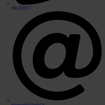
088-2059777
makelaardij@landal.nl