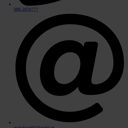
088-2059777
makelaardij@landal.nl