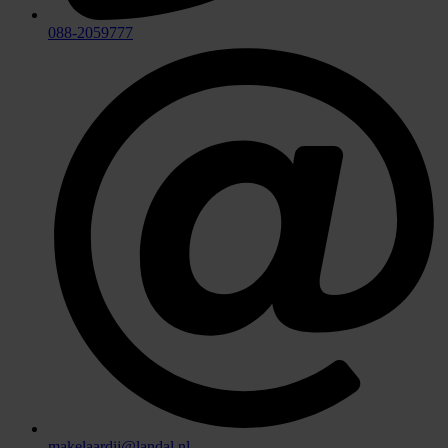
088-2059777
makelaardij@landal.nl