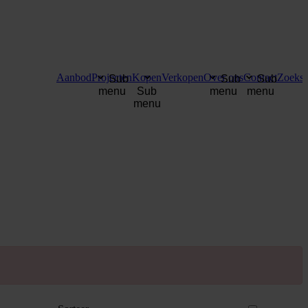
Aanbod
Projecten
Kopen
Verkopen
Over ons
Contact
Zoekse
Sub
Sub
Sub
menu
Sub
menu
menu
menu