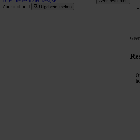
Direct de resultaten bekijken
Geen resultaten
Zoekopdracht
Uitgebreid zoeken
Geen
Res
Op
ho