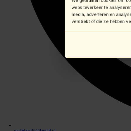
We gebruiken cookies om cont
websiteverkeer te analyseren
media, adverteren en analys
verstrekt of die ze hebben v
makelaardij@landal.nl