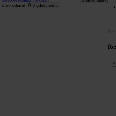
Direct de resultaten bekijken
Geen resultaten
Zoekopdracht
Uitgebreid zoeken
Geen
Res
Op
ho