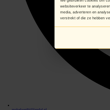
We gebruiken cookies om cont
websiteverkeer te analyseren
media, adverteren en analys
verstrekt of die ze hebben v
makelaardij@landal.nl