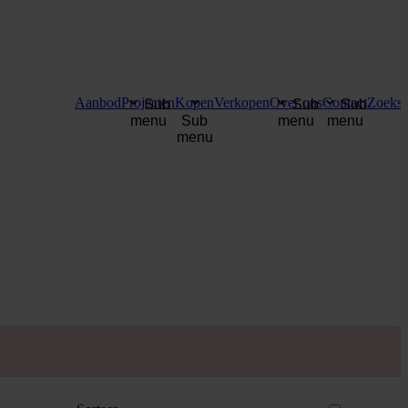
Aanbod
Projecten
Kopen
Verkopen
Over ons
Contact
Zoekse
Sub
Sub
Sub
menu
Sub
menu
menu
menu