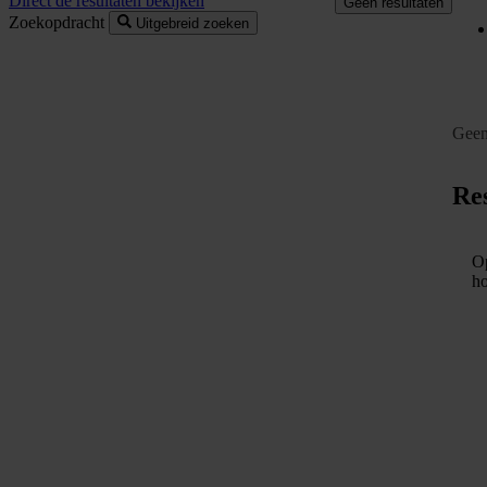
Direct de resultaten bekijken
Geen resultaten
Zoekopdracht
Uitgebreid zoeken
Geen
Res
Op
ho