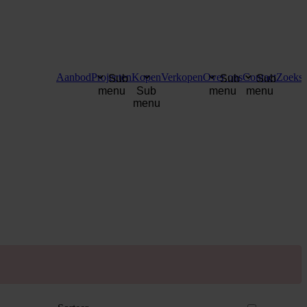
Aanbod
Projecten
Kopen
Verkopen
Over ons
Contact
Zoekse
Sub
Sub
Sub
menu
Sub
menu
menu
menu