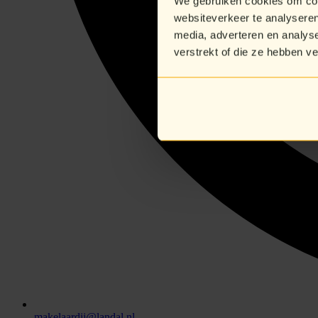
We gebruiken cookies om cont
websiteverkeer te analyseren
media, adverteren en analys
verstrekt of die ze hebben v
makelaardij@landal.nl