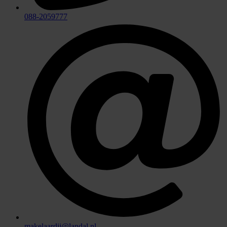
088-2059777
makelaardij@landal.nl