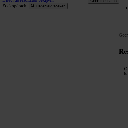
Direct de resultaten bekijken
Geen resultaten
Zoekopdracht
Uitgebreid zoeken
Geen
Res
Op
ho