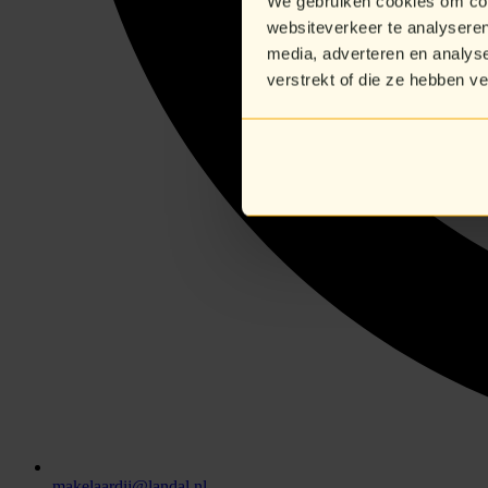
We gebruiken cookies om cont
websiteverkeer te analyseren
media, adverteren en analys
verstrekt of die ze hebben v
makelaardij@landal.nl