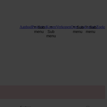
Aanbod
Projecten
Kopen
Verkopen
Over ons
Contact
Zoekse
Sub
Sub
Sub
menu
Sub
menu
menu
menu