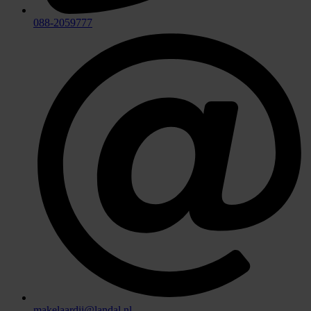
088-2059777
makelaardij@landal.nl