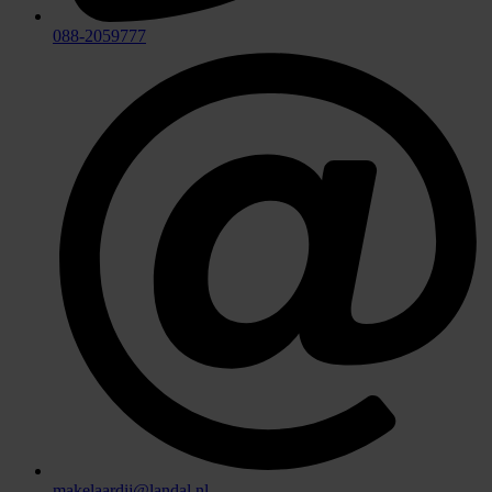
088-2059777
makelaardij@landal.nl