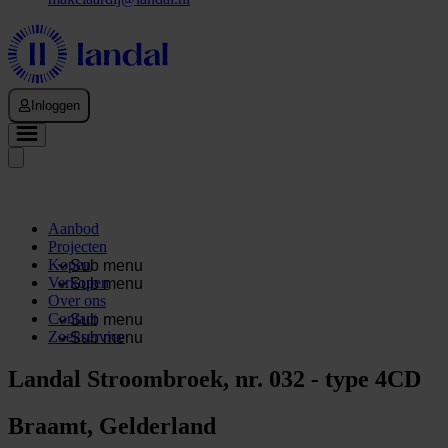
Inloggen
Aanbod
Projecten
Kopen
Sub menu
Verkopen
Sub menu
Over ons
Contact
Sub menu
Zoekservice
Sub menu
Landal Stroombroek, nr. 032 - type 4CD
Braamt, Gelderland