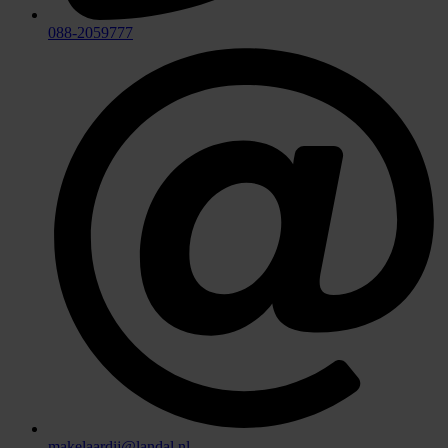
088-2059777
makelaardij@landal.nl