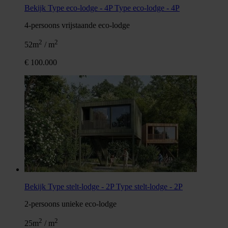
Bekijk Type eco-lodge - 4P
Type eco-lodge - 4P
4-persoons vrijstaande eco-lodge
2
2
52m
/ m
€ 100.000
Bekijk Type stelt-lodge - 2P
Type stelt-lodge - 2P
2-persoons unieke eco-lodge
2
2
25m
/ m