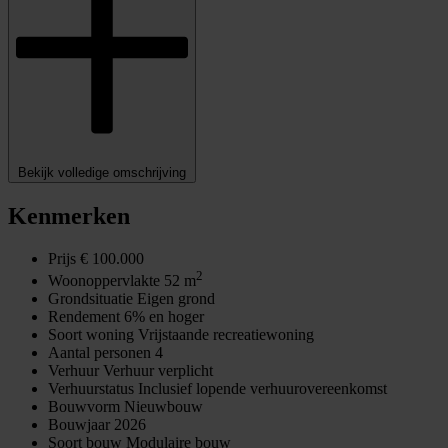
Bekijk volledige omschrijving
Kenmerken
Prijs
€ 100.000
2
Woonoppervlakte
52 m
Grondsituatie
Eigen grond
Rendement
6% en hoger
Soort woning
Vrijstaande recreatiewoning
Aantal personen
4
Verhuur
Verhuur verplicht
Verhuurstatus
Inclusief lopende verhuurovereenkomst
Bouwvorm
Nieuwbouw
Bouwjaar
2026
Soort bouw
Modulaire bouw