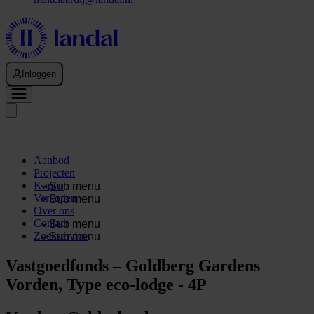
Inloggen
Aanbod
Projecten
Kopen
Sub menu
Verkopen
Sub menu
Over ons
Contact
Sub menu
Zoekservice
Sub menu
Vastgoedfonds – Goldberg Gardens
Vorden, Type eco-lodge - 4P