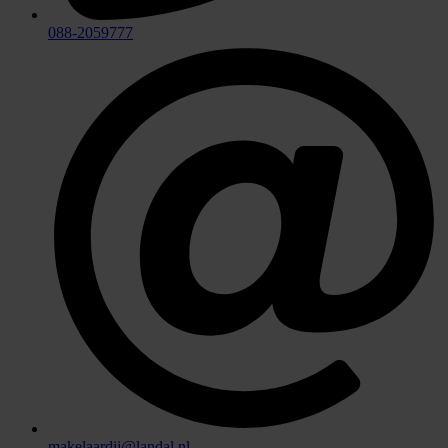
088-2059777
makelaardij@landal.nl