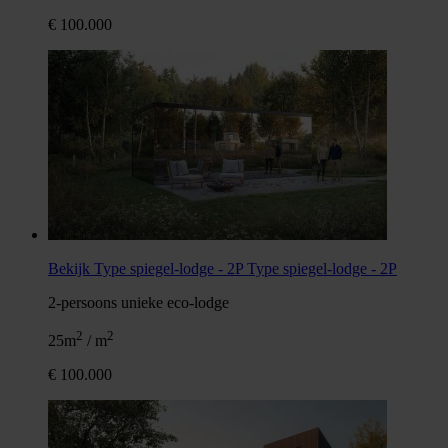
€ 100.000
Bekijk Type spiegel-lodge - 2P
Type spiegel-lodge - 2P
2-persoons unieke eco-lodge
2
2
25m
/ m
€ 100.000