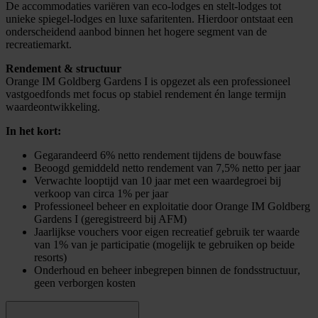
De accommodaties variëren van eco-lodges en stelt-lodges tot
unieke spiegel-lodges en luxe safaritenten. Hierdoor ontstaat een
onderscheidend aanbod binnen het hogere segment van de
recreatiemarkt.
Rendement & structuur
Orange IM Goldberg Gardens I is opgezet als een professioneel
vastgoedfonds met focus op stabiel rendement én lange termijn
waardeontwikkeling.
In het kort:
Gegarandeerd 6% netto rendement tijdens de bouwfase
Beoogd gemiddeld netto rendement van 7,5%
netto
per jaar
Verwachte looptijd van 10 jaar
met een waardegroei bij
verkoop van circa 1% per jaar
Professioneel beheer en exploitatie
door Orange IM Goldberg
Gardens I (geregistreerd bij AFM)
Jaarlijkse vouchers voor eigen recreatief gebruik
ter waarde
van 1% van je participatie (mogelijk te gebruiken op beide
resorts)
Onderhoud en beheer inbegrepen binnen de fondsstructuur
,
geen verborgen kosten