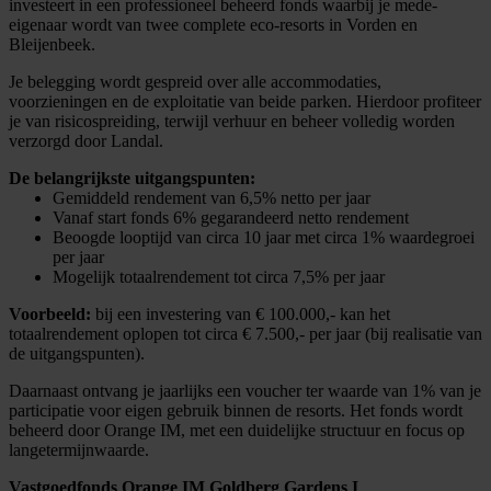
investeert in een professioneel beheerd fonds
waarbij je mede-
eigenaar wordt
van twee complete eco-resorts in Vorden en
Bleijenbeek.
Je belegging wordt gespreid over alle accommodaties,
voorzieningen en de exploitatie van beide parken. Hierdoor profiteer
je van risicospreiding, terwijl verhuur en beheer volledig worden
verzorgd door Landal.
De belangrijkste uitgangspunten:
Gemiddeld rendement van 6,5%
netto
per jaar
Vanaf start
fonds
6%
gegarandeerd
netto rendement
Beoogde looptijd van circa 10 jaar met circa 1% waardegroei
per jaar
Mogelijk totaalrendement tot circa 7,5% per jaar
Voorbeeld:
bij een investering van € 100.000,- kan het
totaalrendement oplopen tot circa € 7.500,- per jaar (bij realisatie van
de uitgangspunten).
Daarnaast ontvang je jaarlijks een voucher ter waarde van 1% van je
participatie voor eigen gebruik binnen de resorts. Het fonds wordt
beheerd door Orange IM, met een duidelijke structuur en focus op
langetermijnwaarde.
Vastgoedfonds Orange IM Goldberg Gardens I