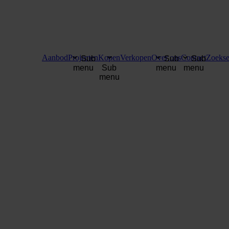
Aanbod
Projecten
Kopen
Verkopen
Over ons
Contact
Zoekse
Sub
Sub
Sub
menu
Sub
menu
menu
menu