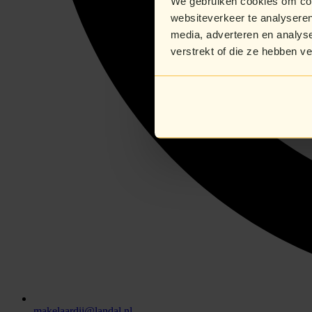
We gebruiken cookies om cont
websiteverkeer te analyseren
media, adverteren en analys
verstrekt of die ze hebben v
makelaardij@landal.nl