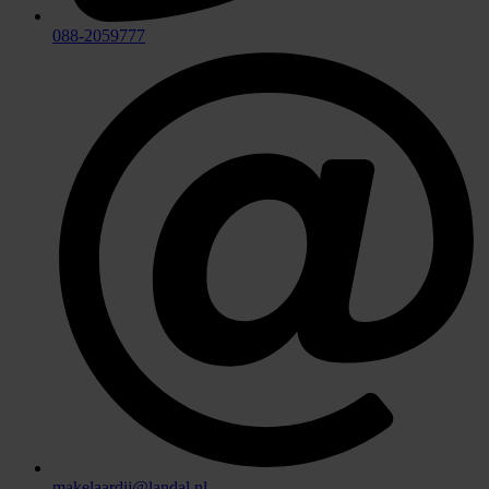
088-2059777
makelaardij@landal.nl