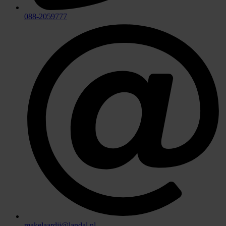
088-2059777
makelaardij@landal.nl