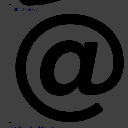
088-2059777
makelaardij@landal.nl